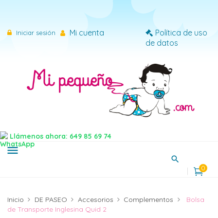
×
Iniciar sesión
Mi cuenta
Política de uso
Iniciar sesión
de datos
Necesitas iniciar sesión para guardar productos en tu
lista de deseos.
Cancelar
Iniciar sesión
Llámenos ahora: 649 85 69 74
menu
0
Inicio
DE PASEO
Accesorios
Complementos
Bolsa
de Transporte Inglesina Quid 2