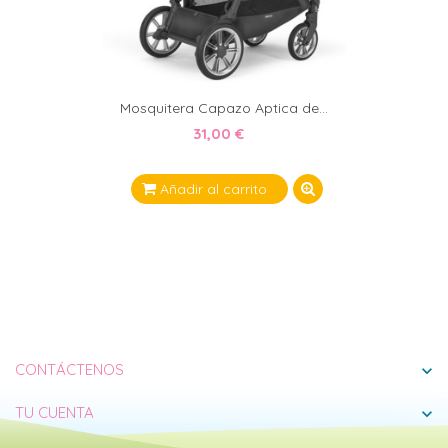
Mosquitera Capazo Aptica de...
31,00 €
Añadir al carrito
CONTÁCTENOS
expand_more
TU CUENTA
expand_more