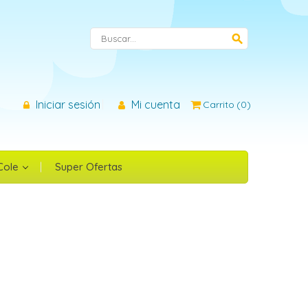
×
search
Iniciar sesión
Mi cuenta
Carrito
(
0
)
n
 Cole
Super Ofertas