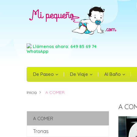
In
Nec
Llámenos ahora: 649 85 69 74
De Paseo
De Viaje
Al Baño
Inicio
A COMER
A CO
A COMER
Tronas