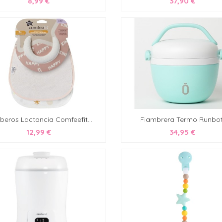
8,99 €
37,90 €
beros Lactancia Comfeefit...
Fiambrera Termo Runbott
12,99 €
34,95 €