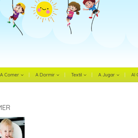
iciar sesión
esitas iniciar sesión para guardar productos en tu lista de deseos.
Cancelar
Iniciar sesió
A Comer
A Dormir
Textil
A Jugar
Al
MER