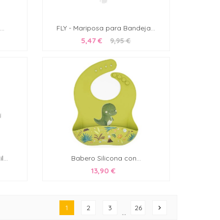
..
FLY - Mariposa para Bandeja...
5,47 €
9,95 €
...
Babero Silicona con...
13,90 €
1
2
3
26
chevron_right
…