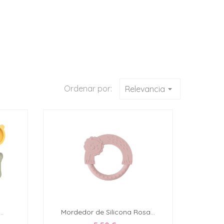
Ordenar por:
Relevancia
arrow_drop_down
..
Mordedor de Silicona Rosa...