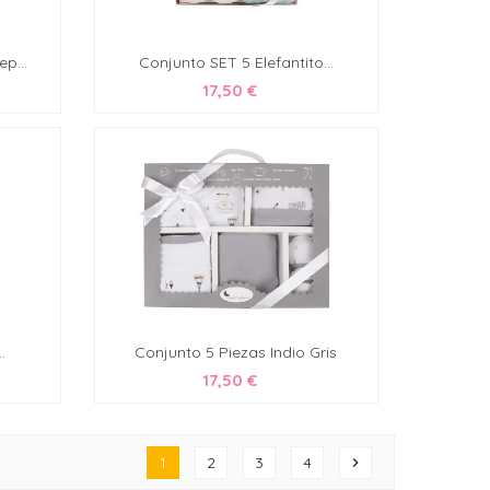
p...
Conjunto SET 5 Elefantito...
17,50 €
.
Conjunto 5 Piezas Indio Gris
17,50 €
1
2
3
4
chevron_right