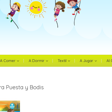
iciar sesión
esitas iniciar sesión para guardar productos en tu lista de deseos.
Cancelar
Iniciar sesió
A Comer
A Dormir
Textil
A Jugar
Al
ra Puesta y Bodis