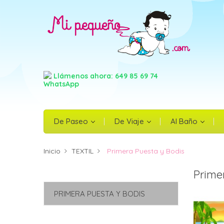
In
Nec
Llámenos ahora: 649 85 69 74
De Paseo
De Viaje
Al Baño
Inicio
TEXTIL
Primera Puesta y Bodis
Prime
PRIMERA PUESTA Y BODIS