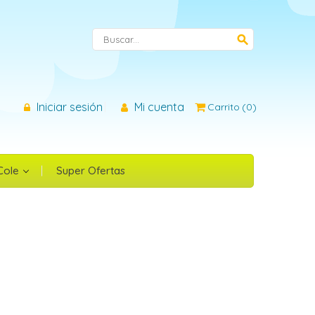
×
search
Iniciar sesión
Mi cuenta
Carrito
(
0
)
n
 Cole
Super Ofertas