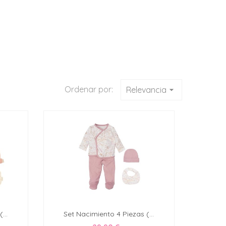
Ordenar por:
Relevancia
arrow_drop_down
...
Set Nacimiento 4 Piezas (...