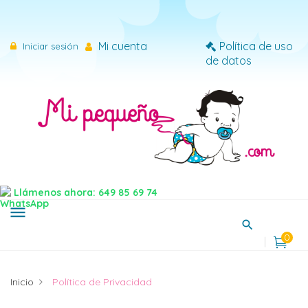
×
Iniciar sesión
Mi cuenta
Política de uso
Iniciar sesión
de datos
Necesitas iniciar sesión para guardar productos en tu
lista de deseos.
Cancelar
Iniciar sesión
Llámenos ahora: 649 85 69 74
menu
0
Inicio
Política de Privacidad