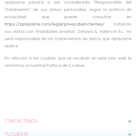
Aplázame pasará a ser considerada “Responsable del
Tratamiento” de sus datos personales, según la política de
privacidad que puede consultar en
https://aplazame.com/legal/privacidad-clientes/
, tratando
sus datos con finalidades propias. Saravia & Valencia S.L.
no
será responsable de los tratamientos de datos que Aplázame
realice.
En relación a las cookies que se recaban en este sitio web le
remitimos a nuestra Política de Cookies.
CONTÁCTENOS
expand_more
TU CUENTA
expand_more