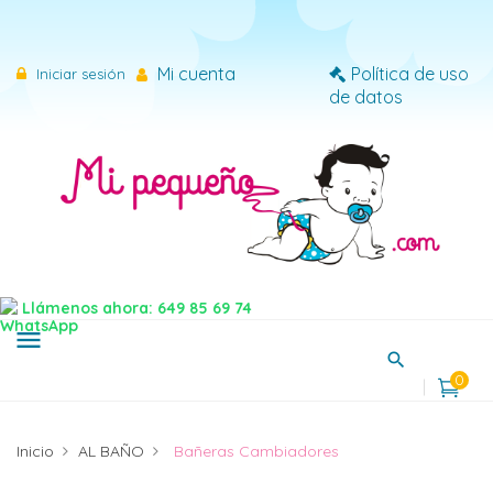
×
Iniciar sesión
Mi cuenta
Política de uso
Iniciar sesión
de datos
Necesitas iniciar sesión para guardar productos en tu
lista de deseos.
Cancelar
Iniciar sesión
Llámenos ahora: 649 85 69 74
menu
0
Inicio
AL BAÑO
Bañeras Cambiadores