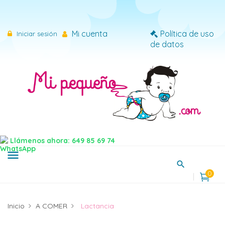
×
Iniciar sesión
Mi cuenta
Política de uso
Iniciar sesión
de datos
Necesitas iniciar sesión para guardar productos en tu
lista de deseos.
Cancelar
Iniciar sesión
Llámenos ahora: 649 85 69 74
menu
0
Inicio
A COMER
Lactancia