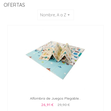
OFERTAS
Nombre, A a Z
arrow_drop_down
Alfombra de Juegos Plegable...
26,91 €
29,90 €