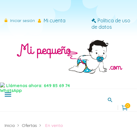
×
Iniciar sesión
Mi cuenta
Política de uso
Iniciar sesión
de datos
Necesitas iniciar sesión para guardar productos en tu
lista de deseos.
Cancelar
Iniciar sesión
Llámenos ahora: 649 85 69 74
menu
0
Inicio
Ofertas
En venta