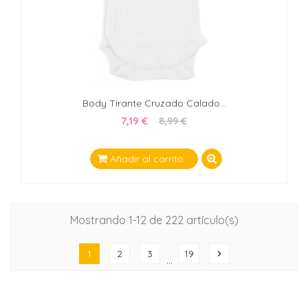
Body Tirante Cruzado Calado...
7,19 €
8,99 €
Añadir al carrito
Mostrando 1-12 de 222 artículo(s)
1
2
3
19
chevron_right
…