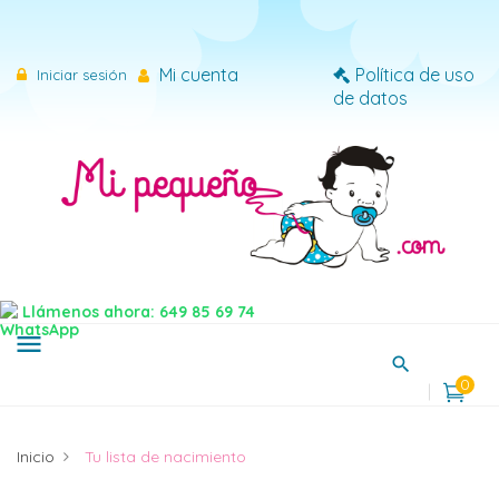
×
Iniciar sesión
Mi cuenta
Política de uso
Iniciar sesión
de datos
Necesitas iniciar sesión para guardar productos en tu
lista de deseos.
Cancelar
Iniciar sesión
Llámenos ahora: 649 85 69 74
menu
0
Inicio
Tu lista de nacimiento