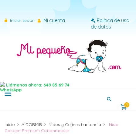
×
Iniciar sesión
Mi cuenta
Política de uso
Iniciar sesión
de datos
Necesitas iniciar sesión para guardar productos en tu
lista de deseos.
Cancelar
Iniciar sesión
Llámenos ahora: 649 85 69 74
menu
0
Inicio
A DORMIR
Nidos y Cojines Lactancia
Nido
Cocoon Premium Cottonmoose